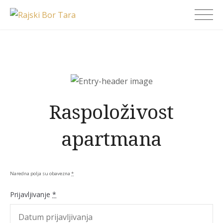
Skip
Rajski Bor Tara
to
content
Raspoloživost
apartmana
Naredna polja su obavezna
*
Prijavljivanje
*