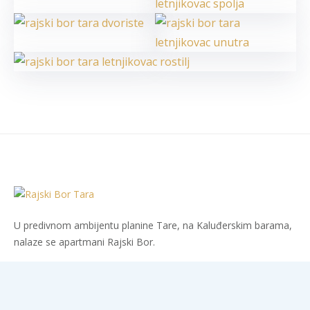
U predivnom ambijentu planine Tare, na Kaluđerskim barama,
nalaze se apartmani Rajski Bor.
Imaćete ono što vam je preko potrebno, mir, tišinu i bajkovit
prirodni ambijent.