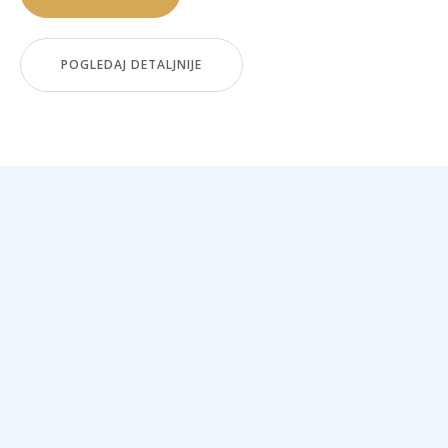
POGLEDAJ DETALJNIJE
Apartman 2
Apartman 2 nalazi se u Kaluđerskim barama u srcu
Tare. Apartman je jednosoban i nalazi se na spratu.
Broj gostiju:
2
Pogled:
Terasa sa pogledom na borovu šumu
Kvadratura:
30m²