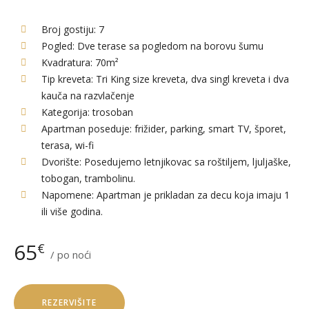
Broj gostiju:
7
Pogled:
Dve terase sa pogledom na borovu šumu
Kvadratura:
70m²
Tip kreveta:
Tri King size kreveta, dva singl kreveta i dva
kauča na razvlačenje
Kategorija:
trosoban
Apartman poseduje:
frižider, parking, smart TV, šporet,
terasa, wi-fi
Dvorište:
Posedujemo letnjikovac sa roštiljem, ljuljaške,
tobogan, trambolinu.
Napomene:
Apartman je prikladan za decu koja imaju 1
ili više godina.
65
€
po noći
REZERVIŠITE