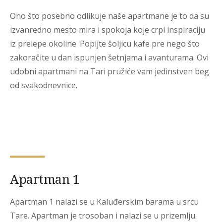
Ono što posebno odlikuje naše apartmane je to da su
izvanredno mesto mira i spokoja koje crpi inspiraciju
iz prelepe okoline. Popijte šoljicu kafe pre nego što
zakoračite u dan ispunjen šetnjama i avanturama. Ovi
udobni apartmani na Tari pružiće vam jedinstven beg
od svakodnevnice.
Apartman 1
Apartman 1 nalazi se u Kaluđerskim barama u srcu
Tare. Apartman je trosoban i nalazi se u prizemlju.