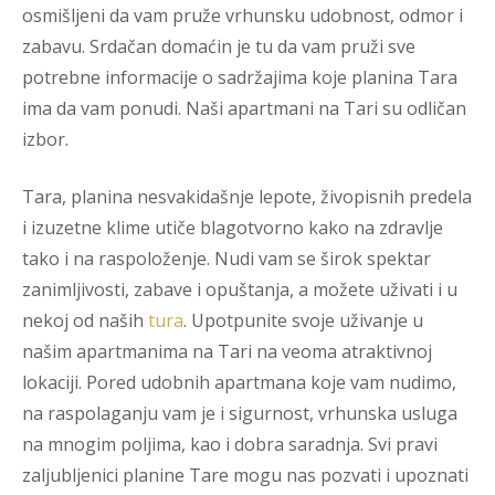
osmišljeni da vam pruže vrhunsku udobnost, odmor i
zabavu. Srdačan domaćin je tu da vam pruži sve
potrebne informacije o sadržajima koje planina Tara
ima da vam ponudi. Naši apartmani na Tari su odličan
izbor.
Tara, planina nesvakidašnje lepote, živopisnih predela
i izuzetne klime utiče blagotvorno kako na zdravlje
tako i na raspoloženje. Nudi vam se širok spektar
zanimljivosti, zabave i opuštanja, a možete uživati i u
nekoj od naših
tura
. Upotpunite svoje uživanje u
našim apartmanima na Tari na veoma atraktivnoj
lokaciji. Pored udobnih apartmana koje vam nudimo,
na raspolaganju vam je i sigurnost, vrhunska usluga
na mnogim poljima, kao i dobra saradnja. Svi pravi
zaljubljenici planine Tare mogu nas pozvati i upoznati