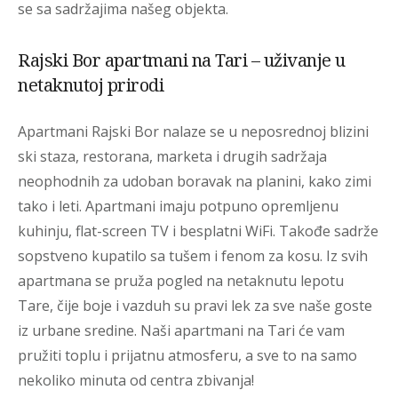
se sa sadržajima našeg objekta.
Rajski Bor apartmani na Tari – uživanje u
netaknutoj prirodi
Apartmani Rajski Bor nalaze se u neposrednoj blizini
ski staza, restorana, marketa i drugih sadržaja
neophodnih za udoban boravak na planini, kako zimi
tako i leti. Apartmani imaju potpuno opremljenu
kuhinju, flat-screen TV i besplatni WiFi. Takođe sadrže
sopstveno kupatilo sa tušem i fenom za kosu. Iz svih
apartmana se pruža pogled na netaknutu lepotu
Tare, čije boje i vazduh su pravi lek za sve naše goste
iz urbane sredine. Naši apartmani na Tari će vam
pružiti toplu i prijatnu atmosferu, a sve to na samo
nekoliko minuta od centra zbivanja!