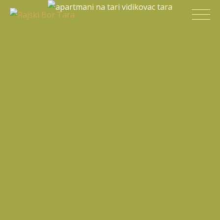
Skip
Rajski Bor Tara
to
content